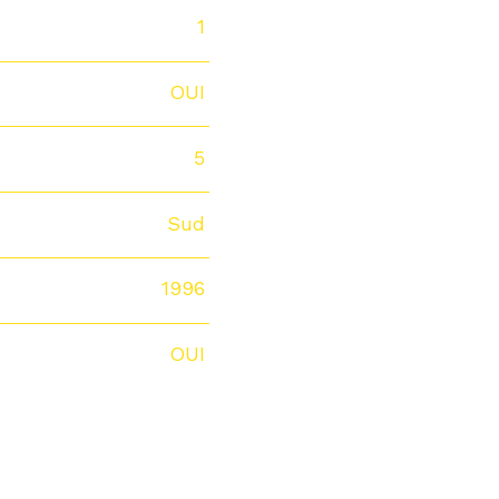
1
OUI
5
Sud
1996
OUI
S