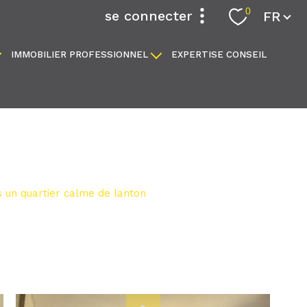
Langue
0
se connecter
FR
IMMOBILIER PROFESSIONNEL
EXPERTISE CONSEIL
espace propriétaire
locaux commerciaux
fonds de commerce
 un quartier calme de lanton
filtrer
réinitialiser les