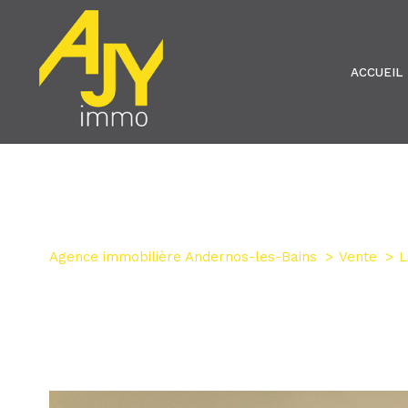
ACCUEIL
Agence immobilière Andernos-les-Bains
Vente
L
1
Type de bien
Maison
33138 - Lan