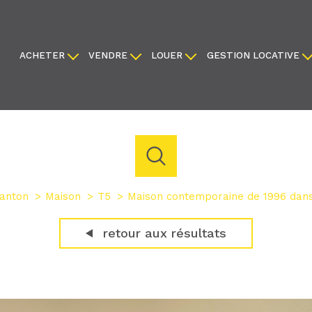
ACHETER
VENDRE
LOUER
GESTION LOCATIVE
appartements
faire estimer
appartements
locaux commerciaux
maisons
nous confier votre bien
maisons
terrains
locaux commerciaux
créer une alerte
créer une alerte
anton
Maison
T5
Maison contemporaine de 1996 dans
acheter
louer
estimer
retour aux résultats
de l'ancien
de l'immo pro
1
Localisation
Budget
du neuf
de l'immo pro
ton
5 Pièces