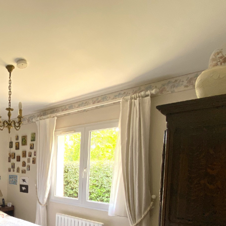
voir les
2
annonces