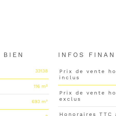
N
 BIEN
INFOS FINAN
33138
Prix de vente h
Caractéristiques
Valeurs
inclus
116 m²
Prix de vente h
exclus
693 m²
Honoraires TTC 