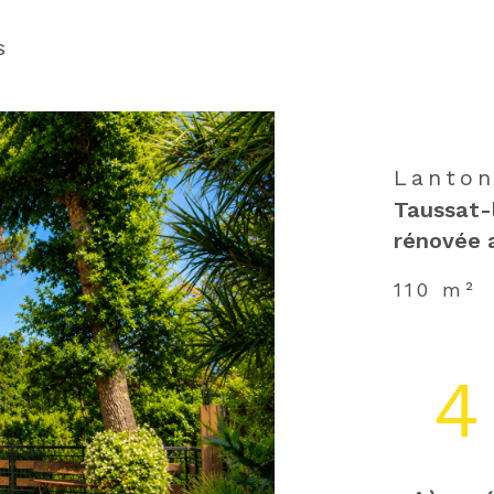
voir les
4
annonces
S
Lanton
Taussat-
rénovée a
110 m²
4