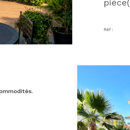
pièce(
Réf :
commodités.