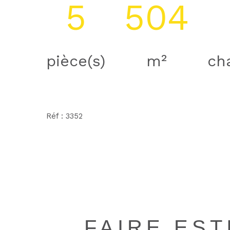
5
504
pièce(s)
m²
ch
Réf : 3352
FAIRE ES