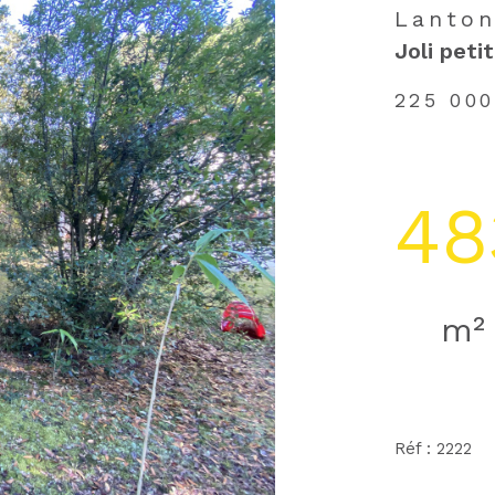
Lanton
Joli peti
225 00
48
m²
Réf : 2222