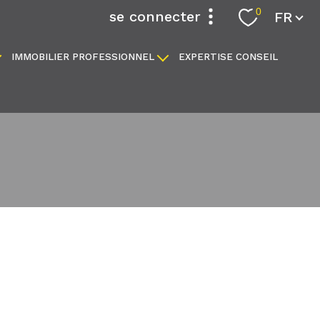
Langue
0
se connecter
FR
IMMOBILIER PROFESSIONNEL
EXPERTISE CONSEIL
espace propriétaire
locaux commerciaux
fonds de commerce
filtrer
réinitialiser les
filtres