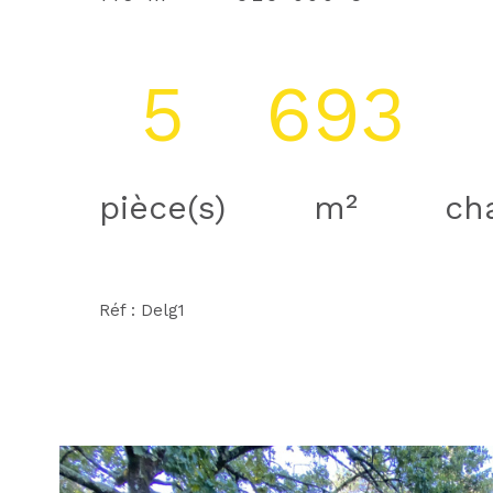
5
693
pièce(s)
m²
ch
Réf : Delg1