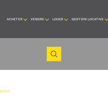
ACHETER
VENDRE
LOUER
GESTION LOCATIVE
appartements
faire estimer
appartements
locaux commerciaux
maisons
nous confier votre bien
maisons
terrains
locaux commerciaux
créer une alerte
créer une alerte
acheter
louer
estimer
de l'ancien
de l'immo pro
1
Localisation
Budget
du neuf
anton
de l'immo pro