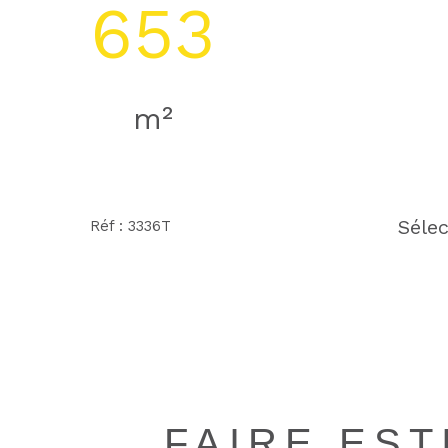
653
m²
Sélec
Réf : 3336T
FAIRE ES