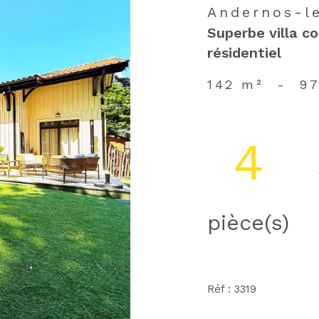
Andernos-le
Superbe villa c
résidentiel
142 m²
-
97
4
pièce(s)
Réf : 3319