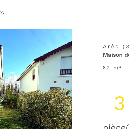
voir les
30
annonces
ES
Arès (
Maison d
62 m²
3
pièce(