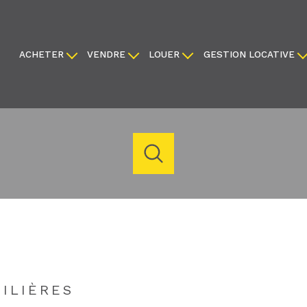
ACHETER
VENDRE
LOUER
GESTION LOCATIVE
appartements
faire estimer
appartements
locaux commerciaux
maisons
nous confier votre bien
maisons
terrains
locaux commerciaux
créer une alerte
créer une alerte
acheter
louer
estimer
de l'ancien
de l'immo pro
Budget
du neuf
de l'immo pro
ILIÈRES