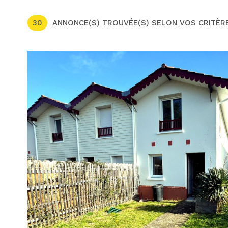
30
ANNONCE(S) TROUVÉE(S) SELON VOS CRITÈR
voir le
bien