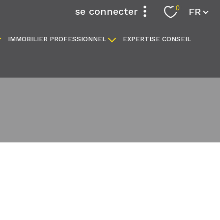
Langue
0
se connecter
FR
IMMOBILIER PROFESSIONNEL
EXPERTISE CONSEIL
espace propriétaire
locaux commerciaux
fonds de commerce
filtrer
réinitialiser les filtres