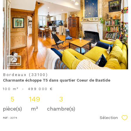
voir le
bien
Bordeaux (33100)
Charmante échoppe T5 dans quartier Coeur de Bastide
100 m²
-
499 000 €
5
149
3
pièce(s)
m²
chambre(s)
Sélection
Réf : 3374
Sél