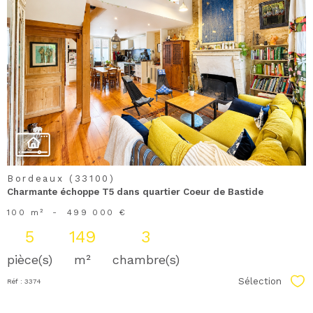
voir le
bien
Bordeaux (33100)
Charmante échoppe T5 dans quartier Coeur de Bastide
100 m²
-
499 000 €
5
149
3
pièce(s)
m²
chambre(s)
Sélection
Réf : 3374
Sél