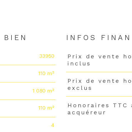
 BIEN
INFOS FINAN
33950
Prix de vente h
Caractéristiques
Valeurs
inclus
110 m²
Prix de vente h
exclus
1 080 m²
Honoraires TTC 
110 m²
acquéreur
4