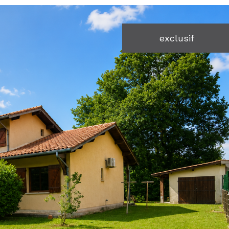
voir les
3
annonces
exclusif