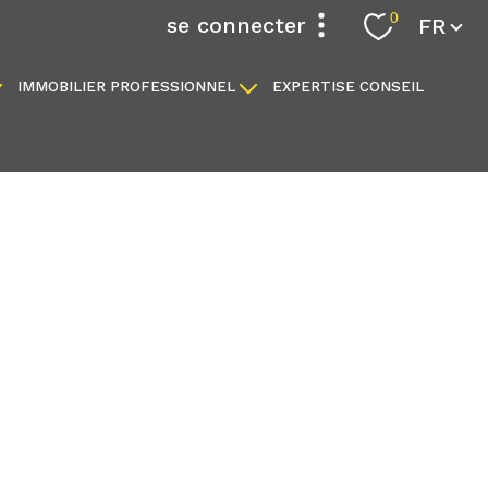
Langue
0
se connecter
FR
IMMOBILIER PROFESSIONNEL
EXPERTISE CONSEIL
espace propriétaire
locaux commerciaux
fonds de commerce
filtrer
réinitialiser les