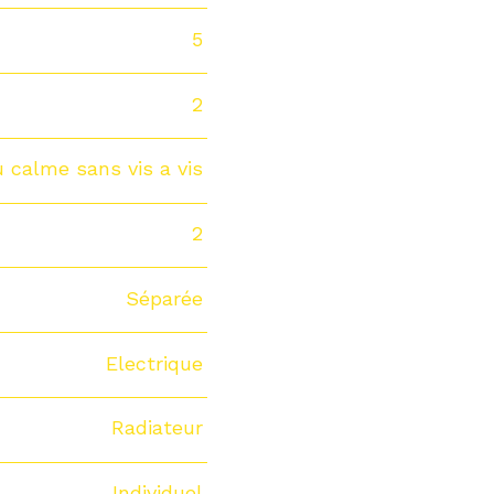
5
2
u calme sans vis a vis
2
Séparée
Electrique
Radiateur
Individuel