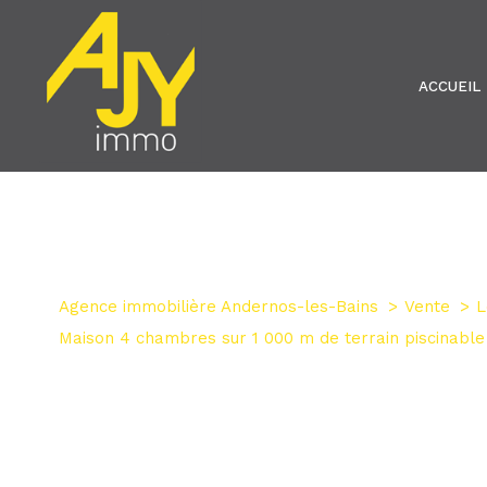
ACCUEIL
Agence immobilière Andernos-les-Bains
Vente
L
Maison 4 chambres sur 1 000 m de terrain piscinable
1
Type de bien
Maison
33950 - Lèg