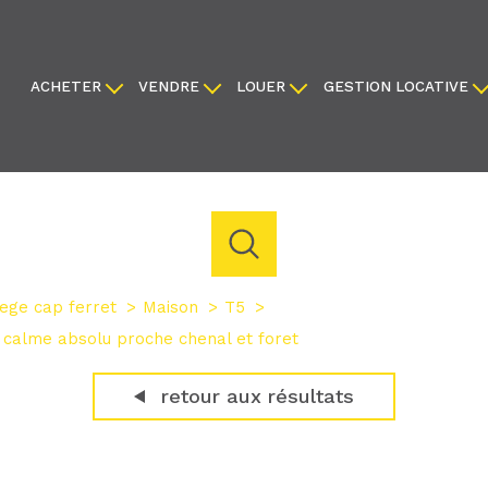
ACHETER
VENDRE
LOUER
GESTION LOCATIVE
appartements
faire estimer
appartements
locaux commerciaux
maisons
nous confier votre bien
maisons
terrains
locaux commerciaux
créer une alerte
créer une alerte
ege cap ferret
Maison
T5
acheter
louer
estimer
 calme absolu proche chenal et foret
retour aux résultats
de l'ancien
de l'immo pro
1
Localisation
Budget
du neuf
de l'immo pro
e-Cap-Ferret
5 Pièces