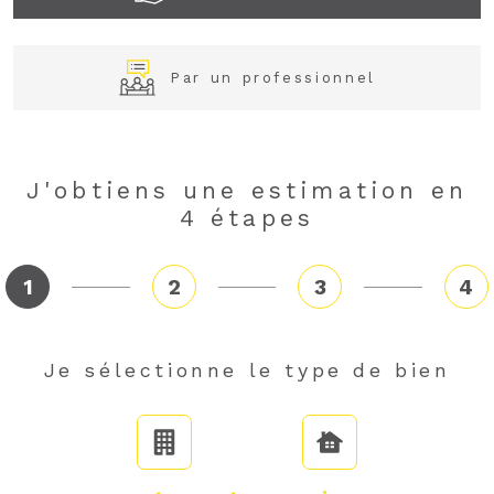
Par un professionnel
J'obtiens une estimation en
4 étapes
1
2
3
4
Fieldset
Je sélectionne le type de bien
par
défaut