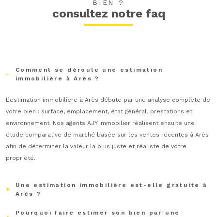
BIEN ?
défaut
consultez notre faq
vendre mon bien
louer mon bien
Fieldset
Je renseigne les informations de
par
défaut
mon bien
Comment se déroule une estimation
immobilière à Arès ?
Type de bien
L’estimation immobilière à Arès débute par une analyse complète de
Sélectionnez le type de bien
votre bien : surface, emplacement, état général, prestations et
environnement. Nos agents AJY Immobilier réalisent ensuite une
Adresse du bien *
étude comparative de marché basée sur les ventes récentes à Arès
afin de déterminer la valeur la plus juste et réaliste de votre
propriété.
Date de disponibilité *
Une estimation immobilière est-elle gratuite à
Arès ?
Pourquoi faire estimer son bien par une
Oui, AJY Immobilier vous propose une estimation immobilière gratuite