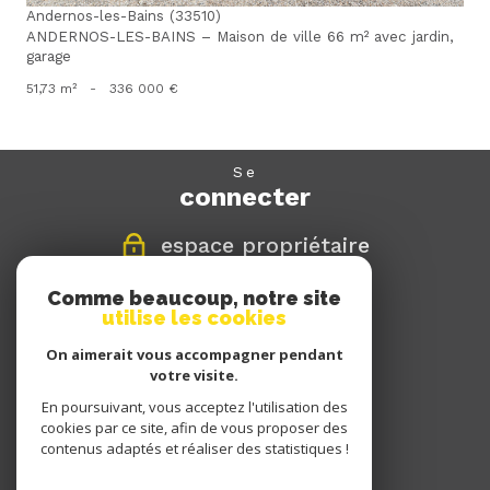
Andernos-les-Bains (33510)
ANDERNOS-LES-BAINS – Maison de ville 66 m² avec jardin,
garage
51,73 m²
-
336 000 €
se
connecter
espace propriétaire
Comme beaucoup, notre site
nous
utilise les cookies
suivre
On aimerait vous accompagner pendant
votre visite.
En poursuivant, vous acceptez l'utilisation des
nous
cookies par ce site, afin de vous proposer des
adhérons
contenus adaptés et réaliser des statistiques !