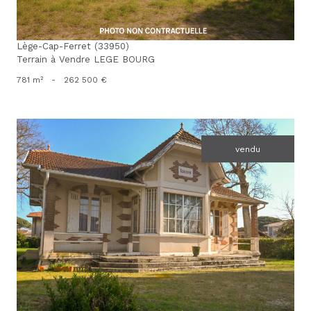
**
Les informations recueillies sur ce formulaire sont enregistrées dans un
fichier informatisé par La Boite Immo agissant comme Sous-traitant du
Lège-Cap-Ferret (33950)
traitement pour la gestion de la clientèle/prospects de l'Agence / du
Terrain à Vendre LEGE BOURG
Réseau qui reste Responsable du Traitement de vos Données
personnelles. La base légale du traitement repose sur l'intérêt légitime
781 m²
-
262 500 €
de l'Agence / du Réseau. Elles sont conservées jusqu'à demande de
suppression et sont destinées à l'Agence / au Réseau. Conformément à
la loi « informatique et libertés », vous disposez des droits d’accès, de
rectification, d’effacement, d’opposition, de limitation et de portabilité
de vos données. Vous pouvez retirer votre consentement à tout moment
vendu
en contactant directement l’Agence / Le Réseau. Consultez le site
https://cnil.fr/fr
pour plus d’informations sur vos droits. Si vous estimez,
après avoir contacté l'Agence / le Réseau, que vos droits « Informatique
et Libertés » ne sont pas respectés, vous pouvez adresser une
réclamation à la CNIL. Nous vous informons de l’existence de la liste
d'opposition au démarchage téléphonique « Bloctel », sur laquelle vous
voir le bien
pouvez vous inscrire ici :
https://www.bloctel.gouv.fr
. Dans le cadre de la
protection des Données personnelles, nous vous invitons à ne pas
inscrire de Données sensibles dans le champ de saisie libre.
Ce site est protégé par reCAPTCHA, les
Politiques de Confidentialité
et
es
Conditions d'utilisation
de Google s'appliquent.