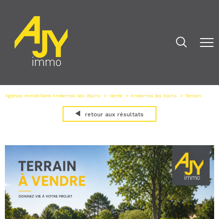
Agence immobilière Andernos-les-Bains
Vente
Andernos les bains
Terrain
retour aux résultats