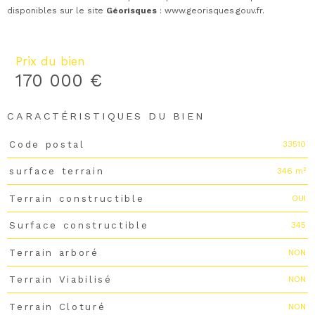
disponibles sur le site
Géorisques
:
www.georisques.gouv.fr
.
Prix du bien
170 000 €
CARACTÉRISTIQUES DU BIEN
33510
Code postal
Caractéristiques
Valeurs
346 m²
surface terrain
OUI
Terrain constructible
345
Surface constructible
NON
Terrain arboré
NON
Terrain Viabilisé
NON
Terrain Cloturé