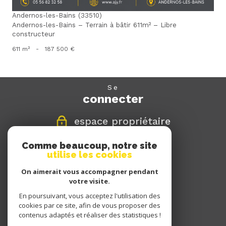
Andernos-les-Bains (33510)
Andernos-les-Bains – Terrain à bâtir 611m² – Libre
constructeur
611 m²
-
187 500 €
se
connecter
espace propriétaire
Comme beaucoup, notre site
nous
utilise les cookies
suivre
On aimerait vous accompagner pendant
votre visite.
En poursuivant, vous acceptez l'utilisation des
nous
cookies par ce site, afin de vous proposer des
adhérons
contenus adaptés et réaliser des statistiques !