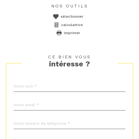
NOS OUTILS
sélectionner
calculatrice
imprimer
CE BIEN VOUS
intéresse ?
Nom
Fieldset
*
par
défaut
email
*
Téléphone
*
Message