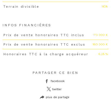
NON
Terrain divisible
INFOS FINANCIÈRES
170 000 €
Prix de vente honoraires TTC inclus
Caractéristiques
Valeurs
160 000 €
Prix de vente honoraires TTC exclus
6,25 %
Honoraires TTC à la charge acquéreur
PARTAGER CE BIEN
facebook
twitter
plus de partage