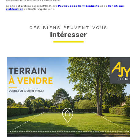
Ce site est protégé par reCAPTCHA, les
Politiques de Confidentialité
et es
Conditions
d'utilisation
de Google s'appliquent.
CES BIENS PEUVENT VOUS
intéresser
voir le bien