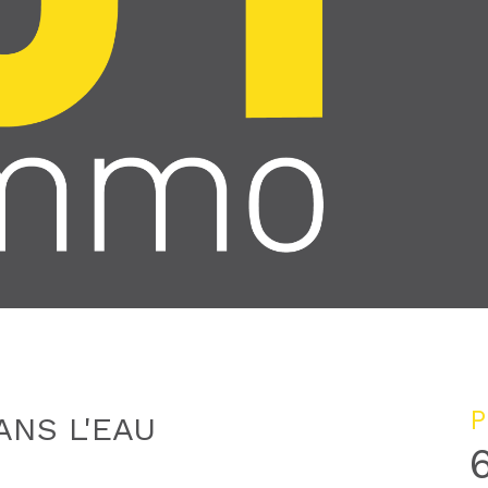
P
ANS L'EAU