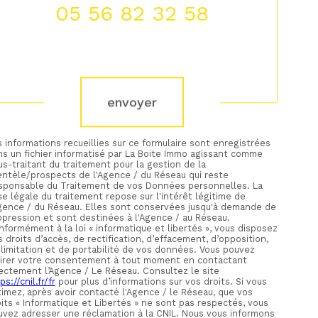
05 56 82 32 58
Validation
envoyer
 informations recueillies sur ce formulaire sont enregistrées
ns un fichier informatisé par La Boite Immo agissant comme
s-traitant du traitement pour la gestion de la
ientèle/prospects de l'Agence / du Réseau qui reste
sponsable du Traitement de vos Données personnelles. La
e légale du traitement repose sur l'intérêt légitime de
Agence / du Réseau. Elles sont conservées jusqu'à demande de
ppression et sont destinées à l'Agence / au Réseau.
formément à la loi « informatique et libertés », vous disposez
 droits d’accès, de rectification, d’effacement, d’opposition,
 limitation et de portabilité de vos données. Vous pouvez
tirer votre consentement à tout moment en contactant
rectement l’Agence / Le Réseau. Consultez le site
ps://cnil.fr/fr
pour plus d’informations sur vos droits. Si vous
timez, après avoir contacté l'Agence / le Réseau, que vos
its « Informatique et Libertés » ne sont pas respectés, vous
uvez adresser une réclamation à la CNIL. Nous vous informons