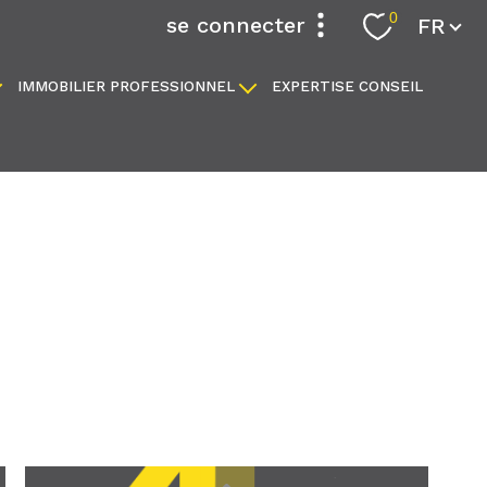
Langue
0
se connecter
FR
IMMOBILIER PROFESSIONNEL
EXPERTISE CONSEIL
espace propriétaire
locaux commerciaux
fonds de commerce
filtrer
réinitialiser les