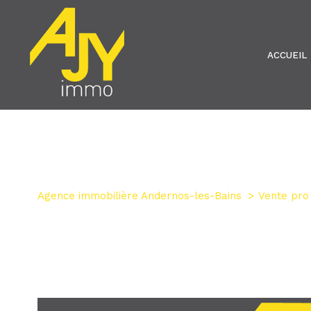
ACCUEIL
Agence immobilière Andernos-les-Bains
Vente pro
1
Type de commerce
Fonds de commerce