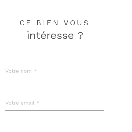
CE BIEN VOUS
intéresse ?
Nom
Fieldset
*
par
défaut
email
*
Téléphone