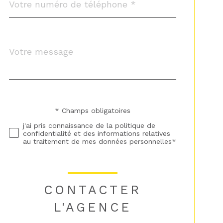
*
Message
Fieldset
*
par
défaut
* Champs obligatoires
Validation
j'ai pris connaissance de la politique de
confidentialité et des informations relatives
au traitement de mes données personnelles*
CONTACTER
L'AGENCE