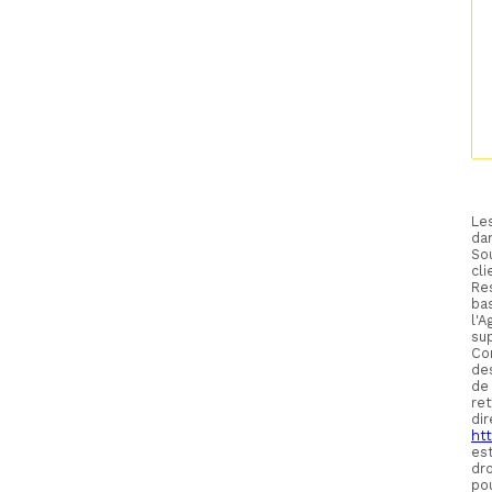
Les
da
Sou
cl
Re
bas
l'
su
Con
des
de
re
di
htt
es
dro
po