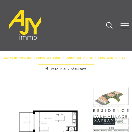
Agence immobilière Andernos-les-Bains
Vente neuf
Ares
Appartement
T2
retour aux résultats