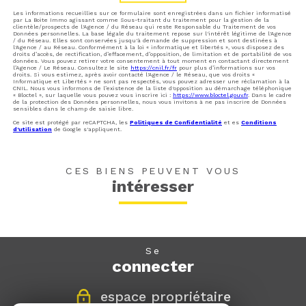
Les informations recueillies sur ce formulaire sont enregistrées dans un fichier informatisé
par La Boite Immo agissant comme Sous-traitant du traitement pour la gestion de la
clientèle/prospects de l'Agence / du Réseau qui reste Responsable du Traitement de vos
Données personnelles. La base légale du traitement repose sur l'intérêt légitime de l'Agence
/ du Réseau. Elles sont conservées jusqu'à demande de suppression et sont destinées à
l'Agence / au Réseau. Conformément à la loi « informatique et libertés », vous disposez des
droits d’accès, de rectification, d’effacement, d’opposition, de limitation et de portabilité de vos
données. Vous pouvez retirer votre consentement à tout moment en contactant directement
l’Agence / Le Réseau. Consultez le site
https://cnil.fr/fr
pour plus d’informations sur vos
droits. Si vous estimez, après avoir contacté l'Agence / le Réseau, que vos droits «
Informatique et Libertés » ne sont pas respectés, vous pouvez adresser une réclamation à la
CNIL. Nous vous informons de l’existence de la liste d'opposition au démarchage téléphonique
« Bloctel », sur laquelle vous pouvez vous inscrire ici :
https://www.bloctel.gouv.fr
. Dans le cadre
de la protection des Données personnelles, nous vous invitons à ne pas inscrire de Données
sensibles dans le champ de saisie libre.
Ce site est protégé par reCAPTCHA, les
Politiques de Confidentialité
et es
Conditions
d'utilisation
de Google s'appliquent.
CES BIENS PEUVENT VOUS
intéresser
se
connecter
espace propriétaire