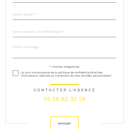
défaut
email
*
Téléphone
*
Message
Fieldset
*
par
défaut
* Champs obligatoires
Validation
j'ai pris connaissance de la politique de confidentialité et des
informations relatives au traitement de mes données personnelles*
CONTACTER L'AGENCE
05 56 82 32 58
Validation
envoyer