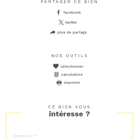
PARTAGER CE BIEN
facebook
twitter
plus de partage
NOS OUTILS
sélectionner
calculatrice
imprimer
CE BIEN VOUS
intéresse ?
Nom
Fieldset
*
par