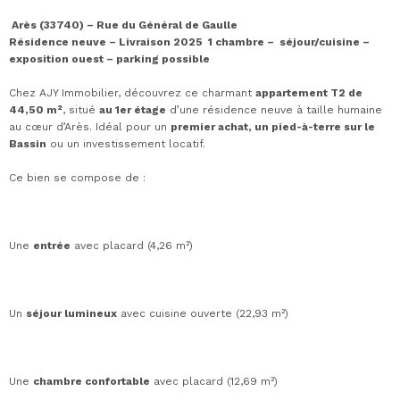
Arès (33740) – Rue du Général de Gaulle
Résidence neuve – Livraison 2025
1 chambre – séjour/cuisine –
exposition ouest – parking possible
Chez AJY Immobilier, découvrez ce charmant
appartement T2 de
44,50 m²
, situé
au 1er étage
d’une résidence neuve à taille humaine
au cœur d’Arès. Idéal pour un
premier achat, un pied-à-terre sur le
Bassin
ou un investissement locatif.
Ce bien se compose de :
Une
entrée
avec placard (4,26 m²)
Un
séjour lumineux
avec cuisine ouverte (22,93 m²)
Une
chambre confortable
avec placard (12,69 m²)