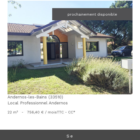
prochainement disponible
voir le bien
Andernos-les-Bains (33510)
Local Professionnel Andernos
22 m²
-
756,40 € / mois
TTC - CC*
se