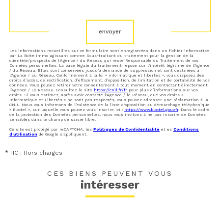
Validation
envoyer
Les informations recueillies sur ce formulaire sont enregistrées dans un fichier informatisé
par La Boite Immo agissant comme Sous-traitant du traitement pour la gestion de la
clientèle/prospects de l'Agence / du Réseau qui reste Responsable du Traitement de vos
Données personnelles. La base légale du traitement repose sur l'intérêt légitime de l'Agence
/ du Réseau. Elles sont conservées jusqu'à demande de suppression et sont destinées à
l'Agence / au Réseau. Conformément à la loi « informatique et libertés », vous disposez des
droits d’accès, de rectification, d’effacement, d’opposition, de limitation et de portabilité de vos
données. Vous pouvez retirer votre consentement à tout moment en contactant directement
l’Agence / Le Réseau. Consultez le site
https://cnil.fr/fr
pour plus d’informations sur vos
droits. Si vous estimez, après avoir contacté l'Agence / le Réseau, que vos droits «
Informatique et Libertés » ne sont pas respectés, vous pouvez adresser une réclamation à la
CNIL. Nous vous informons de l’existence de la liste d'opposition au démarchage téléphonique
« Bloctel », sur laquelle vous pouvez vous inscrire ici :
https://www.bloctel.gouv.fr
. Dans le cadre
de la protection des Données personnelles, nous vous invitons à ne pas inscrire de Données
sensibles dans le champ de saisie libre.
Ce site est protégé par reCAPTCHA, les
Politiques de Confidentialité
et es
Conditions
d'utilisation
de Google s'appliquent.
* HC : Hors charges
CES BIENS PEUVENT VOUS
intéresser