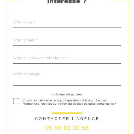
intéresse ?
Nom
Fieldset
*
par
défaut
email
*
Téléphone
*
Message
Fieldset
*
par
défaut
* Champs obligatoires
Validation
j'ai pris connaissance de la politique de confidentialité et des
informations relatives au traitement de mes données personnelles*
CONTACTER L'AGENCE
05 56 82 32 58