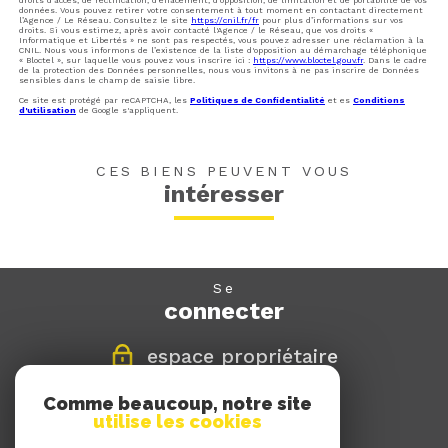
droits d’accès, de rectification, d’effacement, d’opposition, de limitation et de portabilité de vos
données. Vous pouvez retirer votre consentement à tout moment en contactant directement
l’Agence / Le Réseau. Consultez le site
https://cnil.fr/fr
pour plus d’informations sur vos
droits. Si vous estimez, après avoir contacté l'Agence / le Réseau, que vos droits «
Informatique et Libertés » ne sont pas respectés, vous pouvez adresser une réclamation à la
CNIL. Nous vous informons de l’existence de la liste d'opposition au démarchage téléphonique
« Bloctel », sur laquelle vous pouvez vous inscrire ici :
https://www.bloctel.gouv.fr
. Dans le cadre
de la protection des Données personnelles, nous vous invitons à ne pas inscrire de Données
sensibles dans le champ de saisie libre.
Ce site est protégé par reCAPTCHA, les
Politiques de Confidentialité
et es
Conditions
d'utilisation
de Google s'appliquent.
CES BIENS PEUVENT VOUS
intéresser
se
connecter
espace propriétaire
Comme beaucoup, notre site
nous
utilise les cookies
suivre