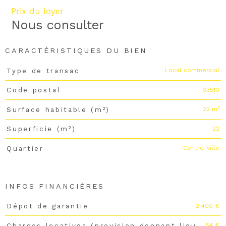
Prix du loyer
Nous consulter
CARACTÉRISTIQUES DU BIEN
Local commercial
Type de transac
Caractéristiques
Valeurs
33510
Code postal
22 m²
Surface habitable (m²)
22
Superficie (m²)
Centre-ville
Quartier
INFOS FINANCIÈRES
2 400 €
Dépot de garantie
Caractéristiques
Valeurs
54 €
Charges locatives (provision donnant lieu