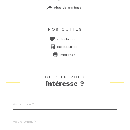
plus de partage
NOS OUTILS
sélectionner
calculatrice
imprimer
CE BIEN VOUS
intéresse ?
Nom
Fieldset
*
par
défaut
email
*